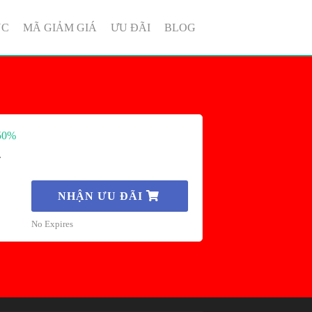
ỤC
MÃ GIẢM GIÁ
ƯU ĐÃI
BLOG
 50%
.
NHẬN ƯU ĐÃI
No Expires