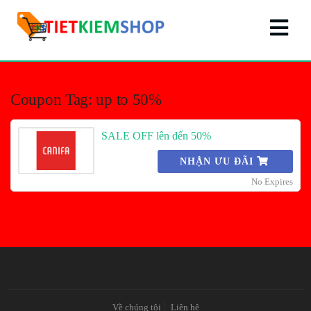
Coupon Tag:
up to 50%
SALE OFF lên đến 50%
NHẬN ƯU ĐÃI
No Expires
Về chúng tôi
Liên hệ