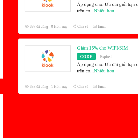
Áp dụng cho: Ưu đãi giới hạn 
trên cơ
...
Nhiều hơn
387 đã dùng - 0 Hôm nay
Chia sẻ
Email
Giảm 15% cho WIFI/SIM
CODE
Expired
Áp dụng cho: Ưu đãi giới hạn 
trên cơ
...
Nhiều hơn
338 đã dùng - 1 Hôm nay
Chia sẻ
Email