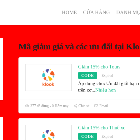
HOME
CỬA HÀNG
DANH M
Mã giảm giá và các ưu đãi tại Kl
Giảm 15% cho Tours
CODE
Expired
Áp dụng cho: Ưu đãi giới hạn 
trên cơ
...
Nhiều hơn
377 đã dùng - 0 Hôm nay
Chia sẻ
Email
Giảm 15% cho Thuê xe
CODE
Expired