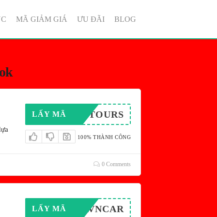
ỤC
MÃ GIẢM GIÁ
ƯU ĐÃI
BLOG
ook
AVNTOURS
LẤY MÃ
dựa
100% THÀNH CÔNG
0 Comments
ISAVNCAR
LẤY MÃ