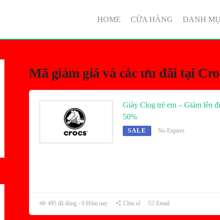
HOME
CỬA HÀNG
DANH M
Mã giảm giá và các ưu đãi tại Cro
Giày Clog trẻ em – Giảm lên đ
50%
SALE
No Expires
495 đã dùng - 0 Hôm nay
Chia sẻ
Email