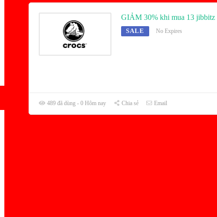
GIẢM 30% khi mua 13 jibbitz
SALE
No Expires
489 đã dùng - 0 Hôm nay
Chia sẻ
Email