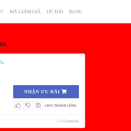
ỤC
MÃ GIẢM GIÁ
ƯU ĐÃI
BLOG
cs
ến
NHẬN ƯU ĐÃI
100% THÀNH CÔNG
0 Comments