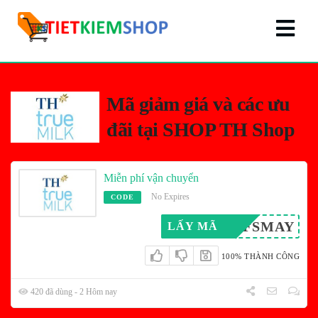
Mã giảm giá và các ưu
đãi tại SHOP
TH Shop
Miễn phí vận chuyển
No Expires
CODE
FSMAY
LẤY MÃ
100% THÀNH CÔNG
420 đã dùng - 2 Hôm nay