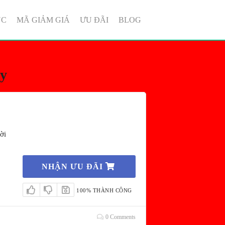
ỤC
MÃ GIẢM GIÁ
ƯU ĐÃI
BLOG
dy
ời
NHẬN ƯU ĐÃI
100% THÀNH CÔNG
0 Comments