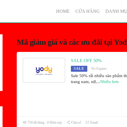
HOME
CỬA HÀNG
DANH M
Mã giảm giá và các ưu đãi tại Yo
SALE OFF 50%
SALE
No Expires
Sale 50% rất nhiều sản phẩm th
trang nam, nữ,
...
Nhiều hơn
754 đã dùng - 0 Hôm nay
Chia sẻ
Email