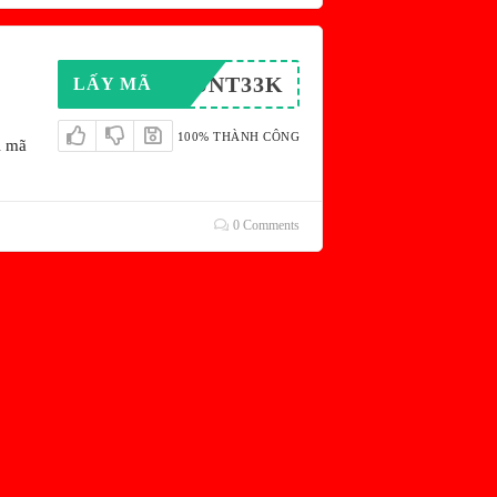
COUNT33K
LẤY MÃ
100% THÀNH CÔNG
i mã
0 Comments