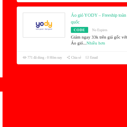
Áo gió YODY – Freeship toàn
quốc
CODE
No Expires
Giảm ngay 33k trên giá gốc vớ
Áo gió
...
Nhiều hơn
771 đã dùng - 0 Hôm nay
Chia sẻ
Email